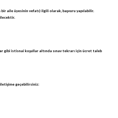
 aile üyesinin vefatı) ilgili olarak, başvuru yapılabilir.
ilecektir.
 gibi istisnai koşullar altında sınav tekrarı için ücret taleb
letişime geçebilirsiniz: