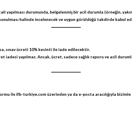
li yapılması durumunda, belgelenmiş bir acil durumla (örneğin, yakın bir
b.) sunulması halinde incelenecek ve uygun görüldüğü takdirde kabul ed
sa,
sınav ücreti
10% kesinti ile
iade edilecektir.
ret iadesi yapılmaz.
Ancak, ücret, sadece sağlık raporu ve acil durumlar
formu ile
ifb-turkiye.com
üzerinden ya da e-posta aracılığıyla bizimle i