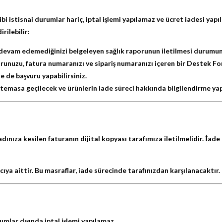
ibi istisnai durumlar
hariç,
iptal işlemi
yapılamaz ve ücret iadesi yapıl
rilebilir:
devam edemediğinizi belgeleyen sağlık raporunun iletilmesi durumunda 
aporunuzu, fatura numaranızı ve sipariş numaranızı içeren bir Destek F
e de başvuru yapabilirsiniz.
temasa geçilecek ve ürünlerin iade süreci hakkında bilgilendirme yap
 adınıza kesilen faturanın dijital kopyası
tarafımıza iletilmelidir. İade
cıya aittir. Bu masraflar, iade sürecinde tarafınızdan karşılanacaktır.
rumlar dışında
iptal işlemi yapılamaz.