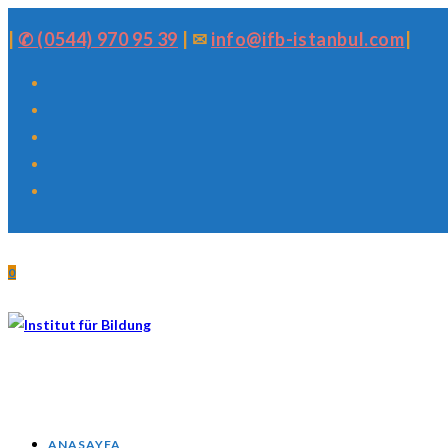
Skip
|
✆ (0544) 970 95 39
| ✉
info@ifb-istanbul.com
|
to
content
0
ANASAYFA