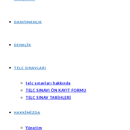
DANIŞMANLIK
DENKLIK
TELC SINAVLARI
telc sınavları hakkında
TELC SINAVI ÖN KAYIT FORMU
TELC SINAV TARİHLERİ
HAKKIMIZDA
Yönetim