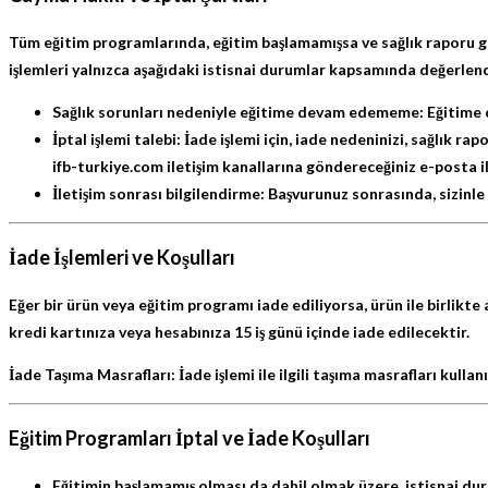
Tüm eğitim programlarında,
eğitim başlamamışsa
ve
sağlık raporu g
işlemleri yalnızca aşağıdaki istisnai durumlar kapsamında değerlendi
Sağlık sorunları nedeniyle eğitime devam edememe:
Eğitime 
İptal işlemi talebi:
İade işlemi için, iade nedeninizi, sağlık r
ifb-turkiye.com
iletişim kanallarına göndereceğiniz e-posta il
İletişim sonrası bilgilendirme:
Başvurunuz sonrasında, sizinle 
İade İşlemleri ve Koşulları
Eğer bir ürün veya eğitim programı iade ediliyorsa,
ürün ile birlikte
kredi kartınıza veya hesabınıza
15 iş günü içinde
iade edilecektir.
İade Taşıma Masrafları:
İade işlemi ile ilgili
taşıma masrafları
kullanı
Eğitim Programları İptal ve İade Koşulları
Eğitimin başlamamış olması da dahil olmak üzere,
istisnai du