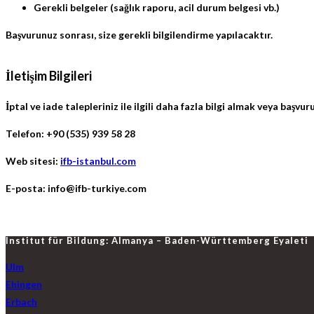
Gerekli belgeler
(sağlık raporu, acil durum belgesi vb.)
Başvurunuz sonrası, size gerekli bilgilendirme yapılacaktır.
İletişim Bilgileri
İptal ve iade talepleriniz ile ilgili daha fazla bilgi almak veya başvu
Telefon:
+90 (535) 939 58 28
Web sitesi:
ifb-istanbul.com
E-posta:
info@ifb-turkiye.com
Institut für Bildung: Almanya – Baden-Württemberg Eyaleti
Ulm
Ehingen
Erbach