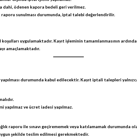
a dahi,
ödenen kapora bedeli geri verilmez
.
raporu sunulması durumunda, iptal talebi değerlendirilir.
ptal koşulları uygulamaktadır. Kayıt işleminin tamamlanmasının ardından 
umayı amaçlamaktadır.
yapılması durumunda kabul edilecektir. Kayıt iptali talepleri yalnızc
malıdır.
emi yapılmaz
ve ücret iadesi yapılmaz.
ağlık raporu
ile sınavı geçirememek veya katılamamak durumunda olan ka
a uygun şekilde teslim edilmesi gerekmektedir.