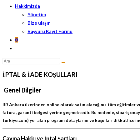
Hakkimizda
Yönetim
Bize ulaşın
Başvuru Kayıt Formu
0
Toggle
website
Search
search
this
İPTAL & İADE KOŞULLARI
website
Genel Bilgiler
IfB Ankara üzerinden online olarak satın alacağınız tüm eğitimler ve
fatura, garanti belgesi yerine geçmektedir. Bu nedenle, sipariş ona
turkiye.com) yer alan program detaylarını ve koşulları dikkatlice inc
Cayma Hakkı ve İptal Şartları