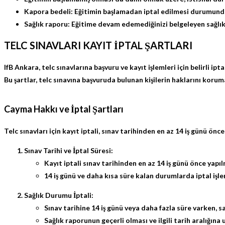
Kapora bedeli:
Eğitimin başlamadan iptal edilmesi durumund
Sağlık raporu:
Eğitime devam edemediğinizi belgeleyen sağlık 
TELC SINAVLARI KAYIT İPTAL ŞARTLARI
IfB Ankara, telc sınavlarına başvuru ve kayıt işlemleri için belirli i
Bu şartlar, telc sınavına başvuruda bulunan kişilerin haklarını kor
Cayma Hakkı ve İptal Şartları
Telc sınavları için kayıt iptali,
sınav tarihinden en az 14 iş günü önce
Sınav Tarihi ve İptal Süresi:
Kayıt iptali
sınav tarihinden en az 14 iş günü önce
yapıl
14 iş günü ve daha kısa süre kalan durumlarda
iptal işl
Sağlık Durumu İptali:
Sınav tarihine 14 iş günü veya daha fazla süre varken,
s
Sağlık raporunun geçerli olması ve ilgili tarih aralığın