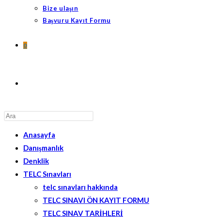
Bize ulaşın
Başvuru Kayıt Formu
0
TOGGLE
Press
WEBSITE
Escape
Anasayfa
to
Danışmanlık
close
SEARCH
Denklik
the
TELC Sınavları
search
telc sınavları hakkında
panel.
TELC SINAVI ÖN KAYIT FORMU
TELC SINAV TARİHLERİ