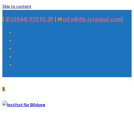
Skip to content
|
✆ (0544) 970 95 39
| ✉
info@ifb-istanbul.com
|
0