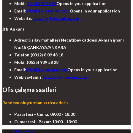
Mobil:
0 544 970 95 39
Opens in your application
Email:
info@ifb-istanbul.com
Opens in your application
Website:
https://ifb-istanbul.com
İfb Ankara
Adres:
Kızılay mahallesi Necatibey caddesi Akman işhanı
No:15 ÇANKAYA/ANKARA
Telefon:
(0312) 8 09 48 18
Mobil:
(0535) 939 58 28
Email:
info@ifb-ankara.com
Opens in your application
Web sayfamız:
https://ifb-ankara.com
Ofis çalışma saatleri
Randevu oluşturmanızı rica ederiz.
Pazartesi - Cuma: 09:00 - 18:00
Cumartesi - Pazar: 10:00 - 13:00
Hakkımızda