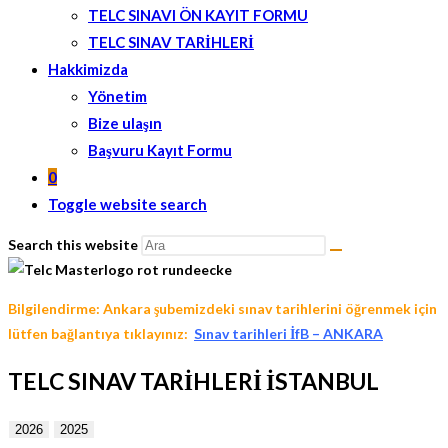
TELC SINAVI ÖN KAYIT FORMU
TELC SINAV TARİHLERİ
Hakkimizda
Yönetim
Bize ulaşın
Başvuru Kayıt Formu
0
Toggle website search
Search this website
Bilgilendirme:
Ankara şubemizdeki sınav tarihlerini öğrenmek için
lütfen bağlantıya tıklayınız:
Sınav tarihleri İfB – ANKARA
TELC SINAV TARİHLERİ İSTANBUL
2026
2025