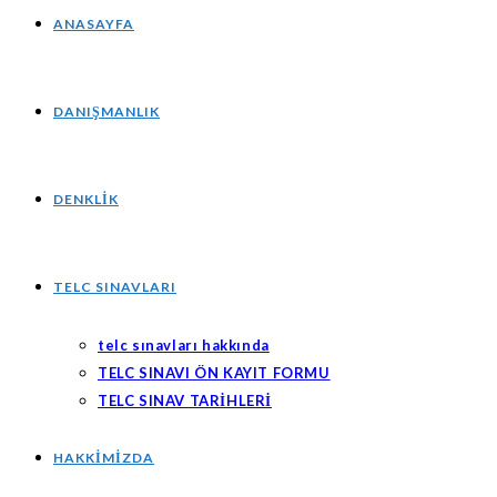
ANASAYFA
DANIŞMANLIK
DENKLIK
TELC SINAVLARI
telc sınavları hakkında
TELC SINAVI ÖN KAYIT FORMU
TELC SINAV TARİHLERİ
HAKKIMIZDA