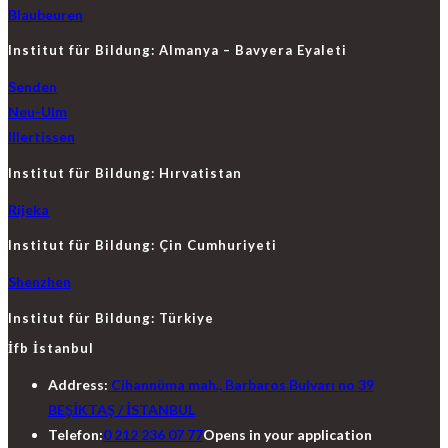
Blaubeuren
Institut für Bildung: Almanya – Bavyera Eyaleti
Senden
Neu-Ulm
Illertissen
Institut für Bildung: Hırvatistan
Rijeka
Institut für Bildung: Çin Cumhuriyeti
Shenzhen
Institut für Bildung: Türkiye
İfb İstanbul
Address:
Cihannüma mah., Barbaros Bulvarı no 39
BEŞİKTAŞ / İSTANBUL
Telefon:
0 212 236 07 77
Opens in your application