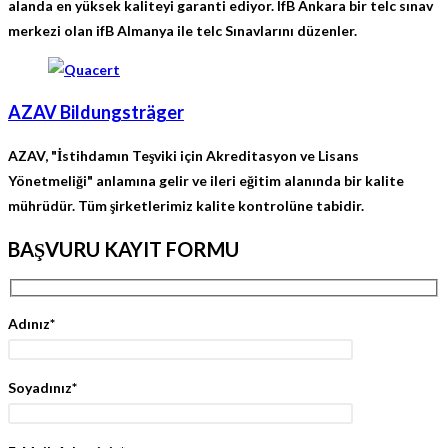
alanda en yüksek kaliteyi garanti ediyor. IfB Ankara bir
telc sınav
merkezi olan
ifB Almanya ile telc Sınavlarını düzenler.
AZAV Bildungsträger
AZAV, "İstihdamın Teşviki için Akreditasyon ve Lisans
Yönetmeliği" anlamına gelir ve ileri eğitim alanında bir kalite
mührüdür. Tüm şirketlerimiz kalite kontrolüne tabidir.
BAŞVURU KAYIT FORMU
Adınız*
Soyadınız*