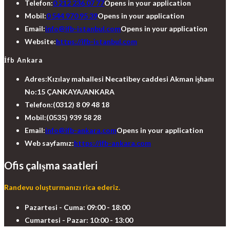
Telefon:
0 212 236 07 77
Opens in your application
Mobil:
0 544 970 95 39
Opens in your application
Email:
info@ifb-istanbul.com
Opens in your application
Website:
https://ifb-istanbul.com
İfb Ankara
Adres:
Kızılay mahallesi Necatibey caddesi Akman işhanı
No:15 ÇANKAYA/ANKARA
Telefon:
(0312) 8 09 48 18
Mobil:
(0535) 939 58 28
Email:
info@ifb-ankara.com
Opens in your application
Web sayfamız:
https://ifb-ankara.com
Ofis çalışma saatleri
Randevu oluşturmanızı rica ederiz.
Pazartesi - Cuma: 09:00 - 18:00
Cumartesi - Pazar: 10:00 - 13:00