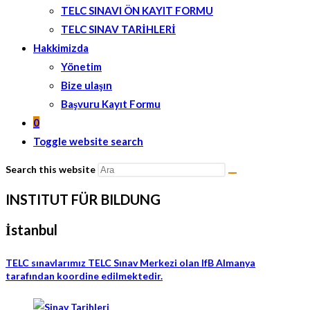
TELC SINAVI ÖN KAYIT FORMU
TELC SINAV TARİHLERİ
Hakkimizda
Yönetim
Bize ulaşın
Başvuru Kayıt Formu
0
Toggle website search
Search this website
INSTITUT FÜR BILDUNG
İstanbul
TELC sınavlarımız TELC Sınav Merkezi olan IfB Almanya
tarafından koordine edilmektedir.