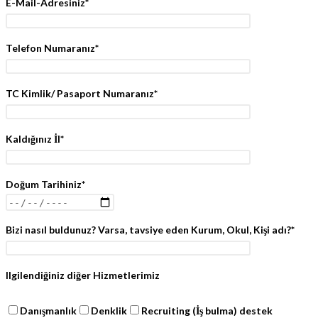
E-Mail-Adresiniz*
Telefon Numaranız*
TC Kimlik/ Pasaport Numaranız*
Kaldığınız İl*
Doğum Tarihiniz*
Bizi nasıl buldunuz? Varsa, tavsiye eden Kurum, Okul, Kişi adı?*
Ilgilendiğiniz diğer Hizmetlerimiz
Danışmanlık
Denklik
Recruiting (İş bulma) destek