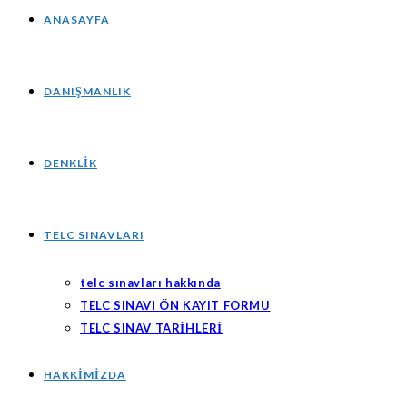
ANASAYFA
DANIŞMANLIK
DENKLIK
TELC SINAVLARI
telc sınavları hakkında
TELC SINAVI ÖN KAYIT FORMU
TELC SINAV TARİHLERİ
HAKKIMIZDA