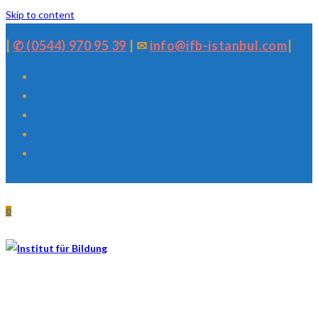
Skip to content
|
✆ (0544) 970 95 39
| ✉
info@ifb-istanbul.com
|
0