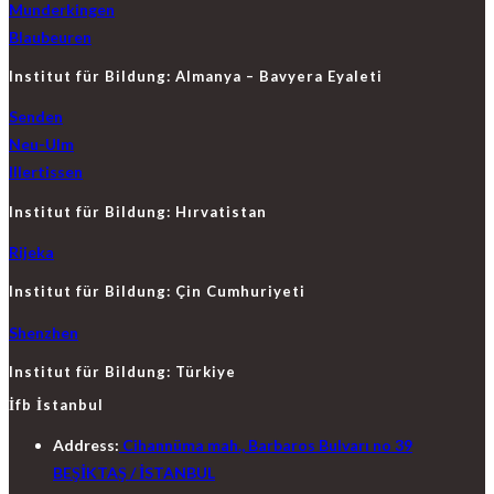
Munderkingen
Blaubeuren
Institut für Bildung: Almanya – Bavyera Eyaleti
Senden
Neu-Ulm
Illertissen
Institut für Bildung: Hırvatistan
Rijeka
Institut für Bildung: Çin Cumhuriyeti
Shenzhen
Institut für Bildung: Türkiye
İfb İstanbul
Address:
Cihannüma mah., Barbaros Bulvarı no 39
BEŞİKTAŞ / İSTANBUL