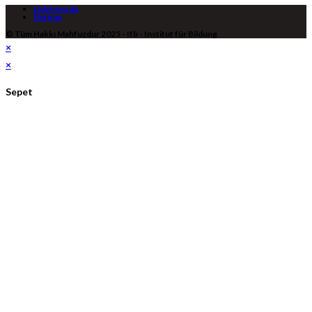
Hakkımızda
İletişim
© Tüm Hakkı Mahfuzdur 2025 - Ifb - Institut für Bildung
×
×
Sepet